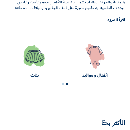
والمتانة والجودة العالية. تشمل تشكيلة الأطفال مجموعة متنوعة من
البدلات الداخلية بتصاميم مميزة مثل اللف الجانبي، والياقات المضلعة،
والياقات المستديرة، والياقات الكلاسيكية. تتميز الملابس الكلاسيكية
وإكسسوارات الأطفال للعلامة التجارية بخطوط بحرية، وقلوب أيقونية،
ونقشات زهرية ناعمة، مما يمنحها طابعًا أنيقًا وخالدًا للأطفال. تتوفر ملابس
الأطفال من Petit Bateau للأولاد والبنات بمجموعة متنوعة من الألوان
والنقشات، وتتميز البدلات الداخلية بتصاميم عصرية وسهلة الارتداء، مما
يجعلها عملية ومريحة للآباء.
أطفال و مواليد
بنات
الأكثر بحثًا