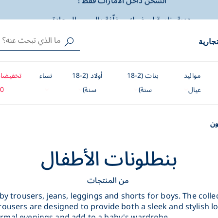
هدية خاصة لصغيرك، مغلّفة بالحب والسعادة
توصيل مجاني ابتداءً من 500 درهم إماراتي
تجارية
الشحن داخل الامارات فقط !
هدية خاصة لصغيرك، مغلّفة بالحب والسعادة
مواليد
بنات (2-18
أولاد (2-18
نساء
تخفيضات
عيال
سنة)
سنة)
0%
ون
بنطلونات الأطفال
من المنتجات
baby trousers, jeans, leggings and shorts for boys. The col
trousers are designed to provide both a sleek and stylish l
ormal evenings and add to a baby's wardrobe.