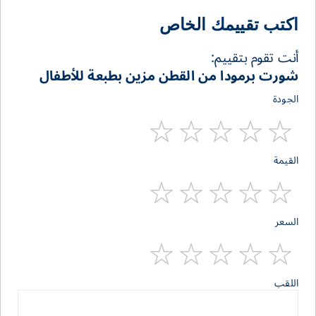
اكتب تقييمك الخاص
أنت تقوم بتقييم:
شورت برمودا من القطن مزين بطبعة للأطفال
الجودة
1
2
3
4
5
القيمة
stars
stars
stars
stars
star
1
2
3
4
5
السعر
stars
stars
stars
stars
star
1
2
3
4
5
اللقب
stars
stars
stars
stars
star