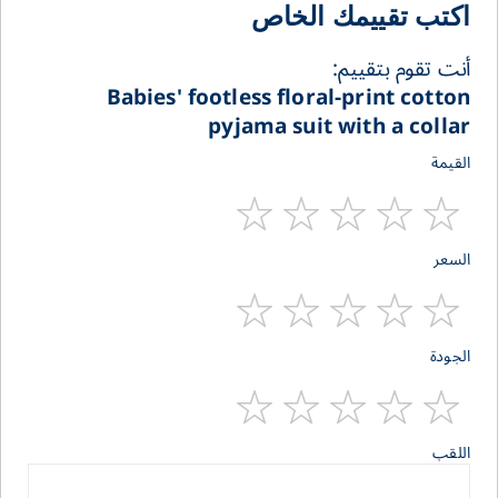
اكتب تقييمك الخاص
أنت تقوم بتقييم:
Babies' footless floral-print cotton
pyjama suit with a collar
القيمة
1
2
3
4
5
السعر
stars
stars
stars
stars
star
1
2
3
4
5
الجودة
stars
stars
stars
stars
star
1
2
3
4
5
اللقب
stars
stars
stars
stars
star