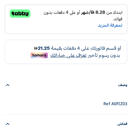
وصف
Ref A0FIZ03
قماش