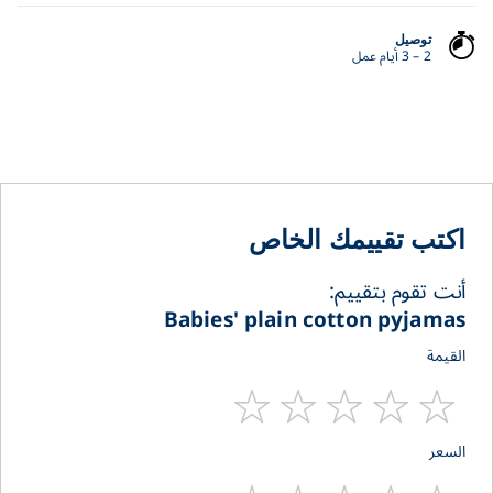
توصيل
2 – 3 أيام عمل
اكتب تقييمك الخاص
أنت تقوم بتقييم:
Babies' plain cotton pyjamas
القيمة
1
2
3
4
5
السعر
stars
stars
stars
stars
star