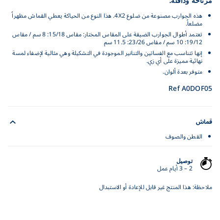
هذه الجوارب مصنوعة من ضلوع 4X2. هذا النوع من الحياكة يعطي القماش مظهراً
مضلعاً.
تعتمد أطوال الجوارب الضيقة على المقاس المختار: مقاس 15/18: 8 سم / مقاس
19/12: 10 سم / مقاس 23/26: 11.5 سم
إنها تتناسب مع الفساتين والتنانير الموجودة في التشكيلة وهي مثالية لإضفاء لمسة
نهائية مميزة على أي زي.
متوفر بعدة ألوان.
Ref A0DOF05
قماش
القطن والصوف
توصيل
2 – 3 أيام عمل
ملاحظة: هذا المنتج غير قابل للإعادة أو الاستبدال