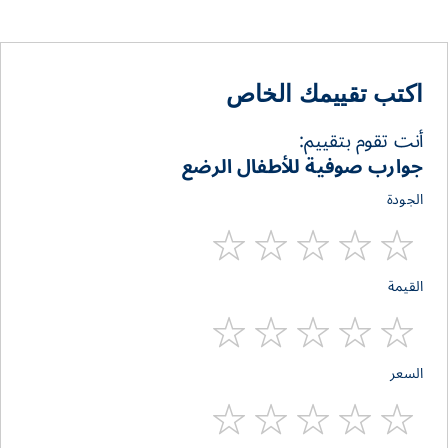
اكتب تقييمك الخاص
أنت تقوم بتقييم:
جوارب صوفية للأطفال الرضع
الجودة
1
2
3
4
5
القيمة
stars
stars
stars
stars
star
1
2
3
4
5
السعر
stars
stars
stars
stars
star
1
2
3
4
5