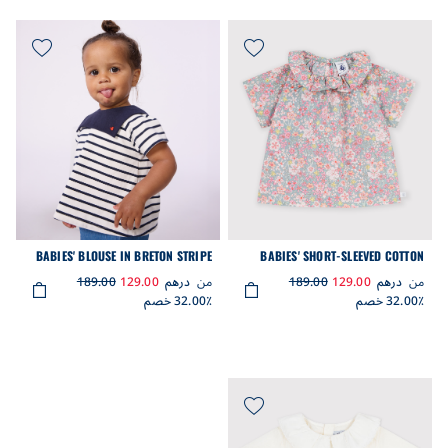
BABIES' BLOUSE IN BRETON STRIPE
BABIES' SHORT-SLEEVED COTTON
COTTON WITH AN EMBROIDERED
BLOUSE WITH A FLOWER PRINT
من
درهم
129.00
189.00
من
درهم
129.00
189.00
COLLAR
32.00٪ خصم
32.00٪ خصم