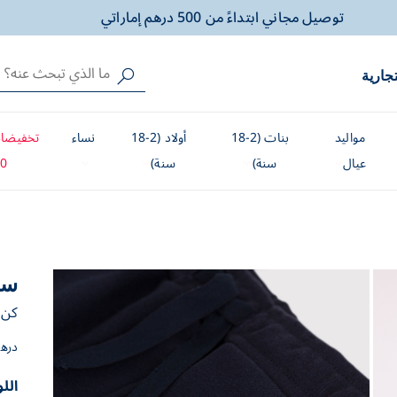
الشحن داخل الامارات فقط !
هدية خاصة لصغيرك، مغلّفة بالحب والسعادة
تجارية
توصيل مجاني ابتداءً من 500 درهم إماراتي
الشحن داخل الامارات فقط !
مواليد
بنات (2-18
أولاد (2-18
نساء
تخفيضات
هدية خاصة لصغيرك، مغلّفة بالحب والسعادة
عيال
سنة)
سنة)
0%
سر
كن أ
دره
الل