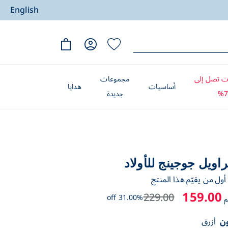
English
 تصل إلى
مجموعات
أساسيات
هدايا
7
جديدة
اويل جوجينج للأولاد
ول من يقيّم هذا المنتج
159.00
229.00
31.00% off
م
ون
أزرق