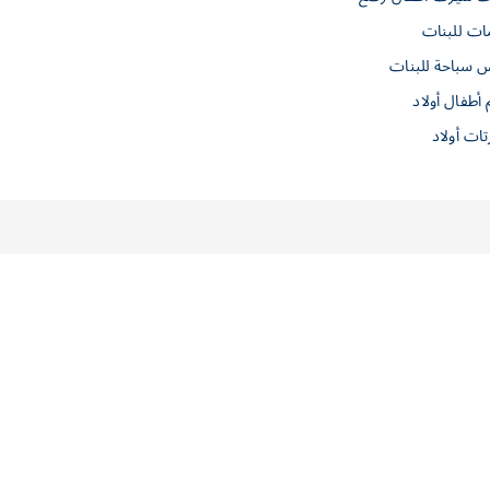
ات للبنات
س سباحة للبنات
 أطفال أولاد
ات أولاد
معلومات عنا
الخياط للاستثمار X بيتي باتو
فروعنا
العلامة التجارية
الجودة
للتواصل