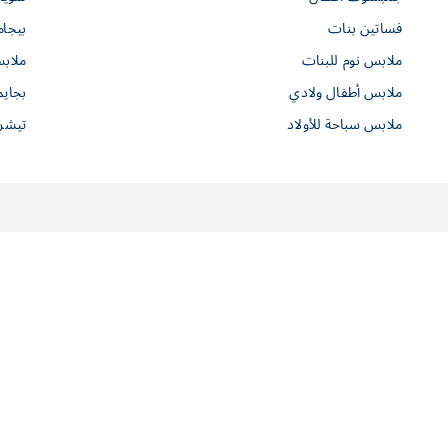
فساتين بنات
بيجام
ملابس نوم للبنات
ملاب
ملابس أطفال ولادي
بجايم
ملابس سباحة للأولاد
تيشرت
طلبات الشراء
موجودون لمساعدتك
التوصيل إلى المنزل
دليل المقاسات
الدفع الآمن
حقيبة الأمومة
تبديل وإسترجاع
مجموعة عضوية