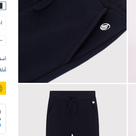
ا
أضف 
أدلة