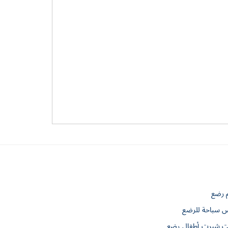
م رضع
س سباحة للرضع
 شيرت أطفال رضع