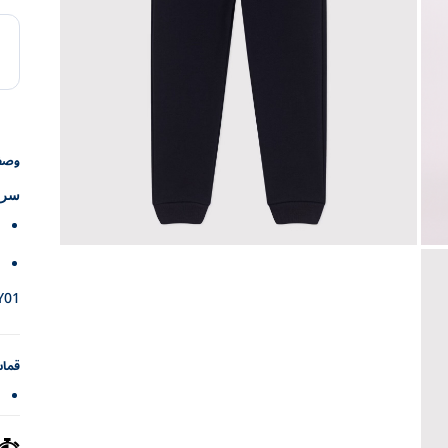
وص
سرو
Y01
قما