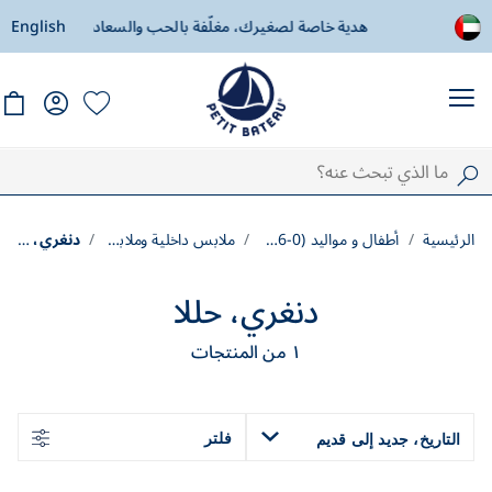
هدية خاصة لصغيرك، مغلّفة بالحب والسعادة
English
توصيل مجاني اب
الرئيسية
أطفال و مواليد (0-36 شهرًا)
ملابس داخلية وملابس نوم
دنغري، حللا
دنغري، حللا
١
من المنتجات
فلتر
التاريخ، جديد إلى قديم