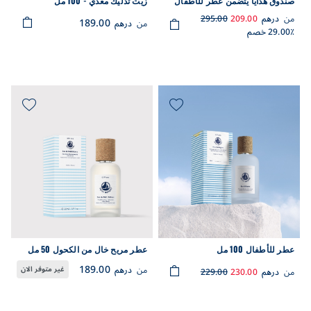
صندوق هدايا يتضمن عطر للأطفال
زيت تدليك مغذي - 100 مل
بسعة 50 مل ومنديل مزين بطبعة
من
درهم
209.00
295.00
189.00
من
درهم
قلوب
29.00٪ خصم
عطر للأطفال 100 مل
عطر مريح خال من الكحول 50 مل
189.00
من
درهم
غير متوفر الان
من
درهم
230.00
229.00