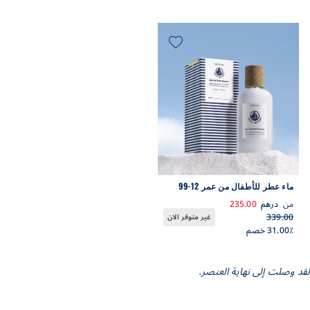
ماء عطر للأطفال من عمر 12-99
سنة 100 مل
من
درهم
235.00
339.00
غير متوفر الان
31.00٪ خصم
لقد وصلت إلى نهاية العنصر.