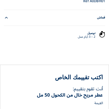
Ref A0DBH01
قماش
توصيل
2 – 3 أيام عمل
اكتب تقييمك الخاص
أنت تقوم بتقييم:
عطر مريح خال من الكحول 50 مل
القيمة