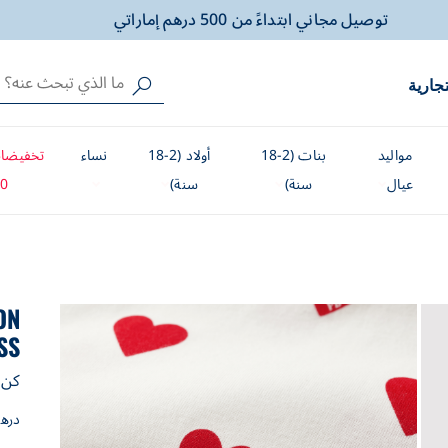
الشحن داخل الامارات فقط !
هدية خاصة لصغيرك، مغلّفة بالحب والسعادة
تجارية
توصيل مجاني ابتداءً من 500 درهم إماراتي
الشحن داخل الامارات فقط !
مواليد
بنات (2-18
أولاد (2-18
نساء
تخفيضات
هدية خاصة لصغيرك، مغلّفة بالحب والسعادة
عيال
سنة)
سنة)
0%
ON
SS
كن أ
دره