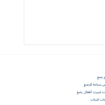
م رضع
س سباحة للرضع
 شيرت أطفال رضع
ات للبنات