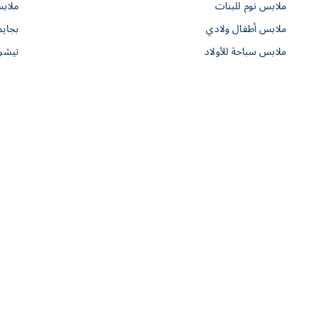
ملابس نوم للبنات
ملاب
ملابس أطفال ولادي
بجايم
ملابس سباحة للأولاد
تيشرت
طلبات الشراء
موجودون لمساعدتك
التوصيل إلى المنزل
دليل المقاسات
الدفع الآمن
حقيبة الأمومة
تبديل وإسترجاع
مجموعة عضوية