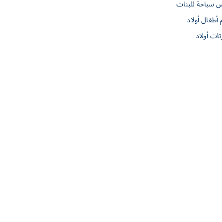
س سباحة للبنات
 أطفال أولاد
ات أولاد
معلومات عنا
الخياط للاستثمار X بيتي باتو
فروعنا
العلامة التجارية
الجودة
للتواصل