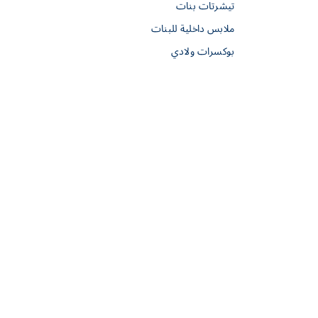
تيشرتات بنات
ملابس داخلية للبنات
بوكسرات ولادي
النشرة الإخبارية
لا تدع شيئاً يفوتك، سنخبرك كل شيء.
موافق
تواصل معنا
من الاثنين إلى الجمعة
واتساب فقط: https://wa.me/971567248043(لا
مكالمات)
من الساعة 9:30 صباحاً وحتى الساعة 4:30 مساءً