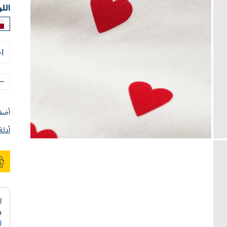
الل
ا
أضف 
أدلة