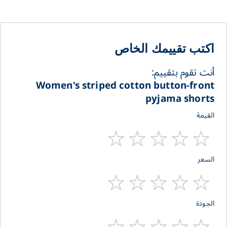
اكتب تقييمك الخاص
أنت تقوم بتقييم:
Women's striped cotton button-front
pyjama shorts
القيمة
1
2
3
4
5
السعر
stars
stars
stars
stars
star
1
2
3
4
5
الجودة
stars
stars
stars
stars
star