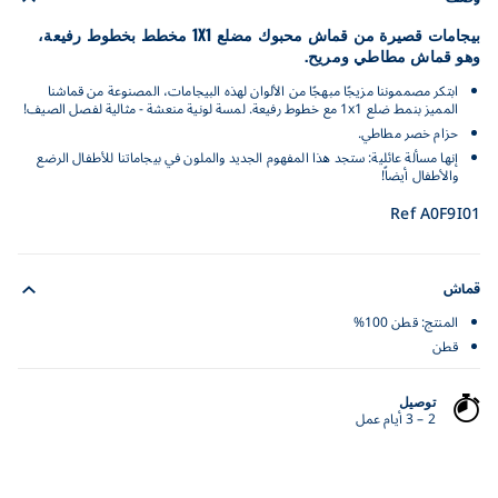
بيجامات قصيرة من قماش محبوك مضلع 1X1 مخطط بخطوط رفيعة،
وهو قماش مطاطي ومريح.
ابتكر مصمموننا مزيجًا مبهجًا من الألوان لهذه البيجامات، المصنوعة من قماشنا
المميز بنمط ضلع 1x1 مع خطوط رفيعة. لمسة لونية منعشة - مثالية لفصل الصيف!
حزام خصر مطاطي.
إنها مسألة عائلية: ستجد هذا المفهوم الجديد والملون في بيجاماتنا للأطفال الرضع
والأطفال أيضاً!
Ref A0F9I01
قماش
المنتج: قطن 100%
قطن
توصيل
2 – 3 أيام عمل